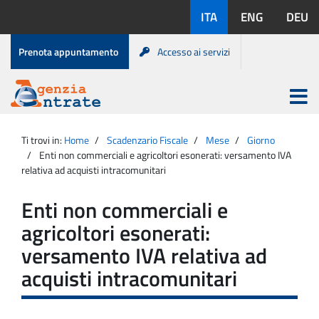
Salta
Lingue
ITA
ENG
DEU
al
disponibili:
contenuto
Menu
Prenota appuntamento
Accesso ai servizi
di
servizio
Apri
menu
Menu
Portale
princip
Agenzia
principale
Ti trovi in:
Home
Scadenzario Fiscale
Mese
Giorno
Entrate
Enti non commerciali e agricoltori esonerati: versamento IVA
relativa ad acquisti intracomunitari
Enti non commerciali e
agricoltori esonerati:
versamento IVA relativa ad
acquisti intracomunitari