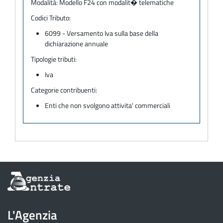
Modalità:
Modello F24 con modalit� telematiche
Codici Tributo:
6099 - Versamento Iva sulla base della
dichiarazione annuale
Tipologie tributi:
Iva
Categorie contribuenti:
Enti che non svolgono attivita' commerciali
Informazioni
sul
sito
dell'Agenzia
L'Agenzia
delle