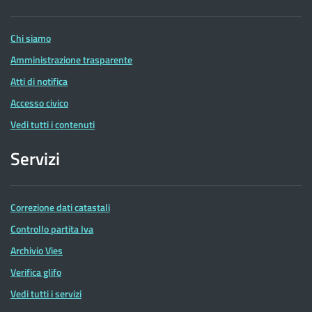
Entrate
Chi siamo
Amministrazione trasparente
Atti di notifica
Accesso civico
Vedi tutti i contenuti
Servizi
Correzione dati catastali
Controllo partita Iva
Archivio Vies
Verifica glifo
Vedi tutti i servizi