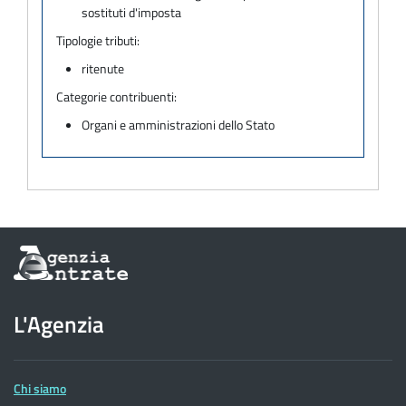
sostituti d'imposta
Tipologie tributi:
ritenute
Categorie contribuenti:
Organi e amministrazioni dello Stato
Informazioni
sul
sito
dell'Agenzia
L'Agenzia
delle
Entrate
Chi siamo