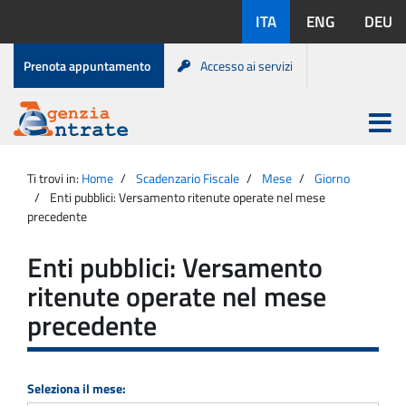
Salta
Lingue
ITA
ENG
DEU
al
disponibili:
contenuto
Menu
Prenota appuntamento
Accesso ai servizi
di
servizio
Apri
menu
Menu
Portale
princip
Agenzia
principale
Ti trovi in:
Home
Scadenzario Fiscale
Mese
Giorno
Entrate
Enti pubblici: Versamento ritenute operate nel mese
precedente
Enti pubblici: Versamento
ritenute operate nel mese
precedente
Seleziona il mese: