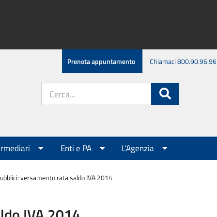
Prenota appuntamento
Chiamaci 800.90.96.96
Cerca
Cerca
nel
sito:
ermediari
Enti e PA
L'Agenzia
pubblici: versamento rata saldo IVA 2014
aldo IVA 2014