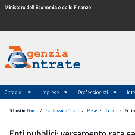
Salta
Ministero dell'Economia e delle Finanze
al
contenuto
Menu
di
servizio
Portale
Agenzia
Menu
Cittadini
Imprese
Professionisti
Int
principale
Entrate
Ti trovi in:
Home
Scadenzario Fiscale
Mese
Giorno
Enti 
Enti pubblici: versamento rata s