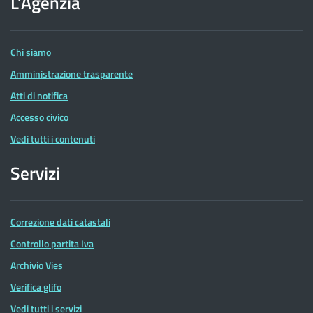
L'Agenzia
delle
Entrate
Chi siamo
Amministrazione trasparente
Atti di notifica
Accesso civico
Vedi tutti i contenuti
Servizi
Correzione dati catastali
Controllo partita Iva
Archivio Vies
Verifica glifo
Vedi tutti i servizi