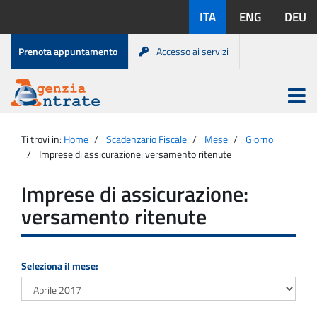
Salta
Lingue
ITA
ENG
DEU
al
disponibili:
contenuto
Menu
Prenota appuntamento
Accesso ai servizi
di
servizio
Apri
menu
Menu
Portale
princip
Agenzia
principale
Ti trovi in:
Home
Scadenzario Fiscale
Mese
Giorno
Entrate
Imprese di assicurazione: versamento ritenute
Imprese di assicurazione:
versamento ritenute
Seleziona il mese: