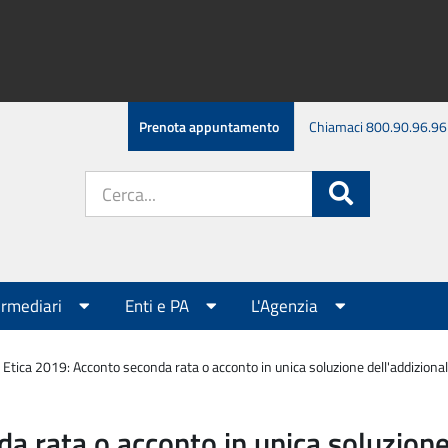
Prenota appuntamento
Chiamaci 800.90.96.96
Cerca
Cerca
nel
sito:
ermediari
Enti e PA
L'Agenzia
 Etica 2019: Acconto seconda rata o acconto in unica soluzione dell'addizional
a rata o acconto in unica soluzione 