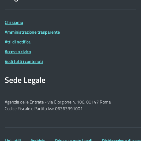
delle
Entrate
Chi siamo
Amministrazione trasparente
Atti di notifica
Accesso civico
Vedi tutti i contenuti
Sede Legale
Agenzia delle Entrate - via Giorgione n. 106, 00147 Roma
Codice Fiscale e Partita Iva: 06363391001
Altre
Link utili
Archivio
Privacy e note legali
Dichiarazione di acce