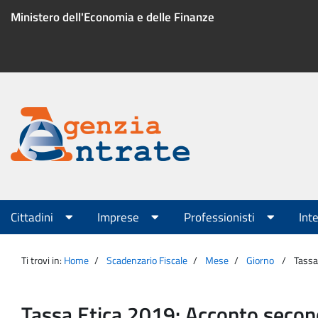
Salta
Ministero dell'Economia e delle Finanze
al
contenuto
Menu
di
servizio
Portale
Agenzia
Menu
Cittadini
Imprese
Professionisti
Int
principale
Entrate
Ti trovi in:
Home
Scadenzario Fiscale
Mese
Giorno
Tassa
Tassa Etica 2019: Acconto second