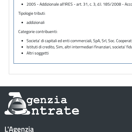
2005 - Addizionale all'IRES - art. 31, c. 3, d.l. 185/2008 - Ac
Tipologie tributi:
addizionali
Categorie contribuenti:
Societa' di capitali ed enti commerciali, SpA, Srl, Soc. Cooperati
Istituti di credito, Sim, altri intermediari finanziari, societa' fid
Altri soggetti
Informazioni
sul
sito
L'Agenzia
dell'Agenzia