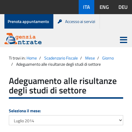
Salta
Lingue
ITA
ENG
DEU
al
disponibili:
contenuto
Menu
Prenota appuntamento
Accesso ai servizi
di
servizio
Apri
menu
Menu
Portale
princip
Agenzia
principale
Ti trovi in:
Home
Scadenzario Fiscale
Mese
Giorno
Entrate
Adeguamento alle risultanze degli studi di settore
Adeguamento alle risultanze
degli studi di settore
Seleziona il mese: