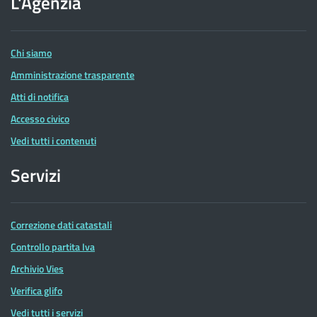
L'Agenzia
delle
Entrate
Chi siamo
Amministrazione trasparente
Atti di notifica
Accesso civico
Vedi tutti i contenuti
Servizi
Correzione dati catastali
Controllo partita Iva
Archivio Vies
Verifica glifo
Vedi tutti i servizi