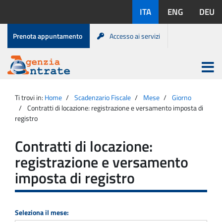
Salta
Lingue
ITA
ENG
DEU
al
disponibili:
contenuto
Menu
Prenota appuntamento
Accesso ai servizi
di
servizio
Apri
menu
Menu
Portale
princip
Agenzia
principale
Ti trovi in:
Home
Scadenzario Fiscale
Mese
Giorno
Entrate
Contratti di locazione: registrazione e versamento imposta di
registro
Contratti di locazione:
registrazione e versamento
imposta di registro
Seleziona il mese: