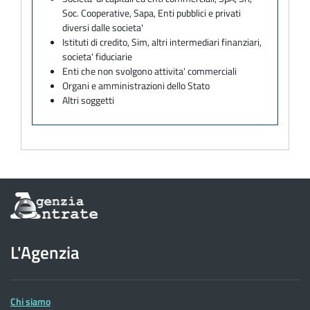
Soc. Cooperative, Sapa, Enti pubblici e privati
diversi dalle societa'
Istituti di credito, Sim, altri intermediari finanziari,
societa' fiduciarie
Enti che non svolgono attivita' commerciali
Organi e amministrazioni dello Stato
Altri soggetti
Informazioni
sul
sito
dell'Agenzia
L'Agenzia
delle
Entrate
Chi siamo